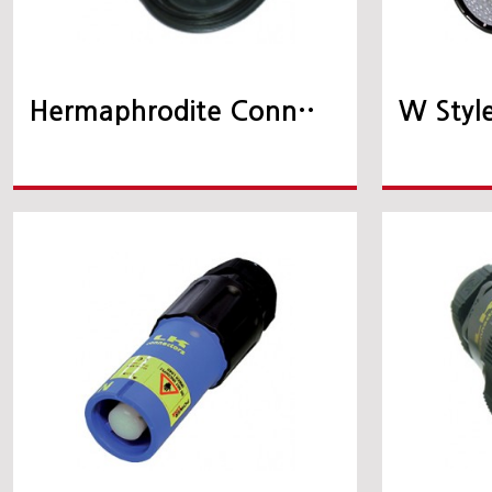
Hermaphrodite Conn··
W Styl