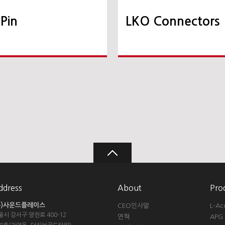
Pin
LKO Connectors
ddress
About
Pro
주)사운드플레이스
CEO인사말
L-Ac
울시 강서구 양천로 400-12
연혁
APG