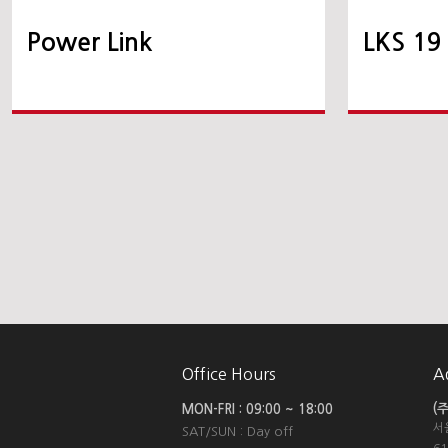
Power Link
LKS 19 
Office Hours
A
(
MON-FRI : 09:00 ~ 18:00
서
SAT/SUN : Day off