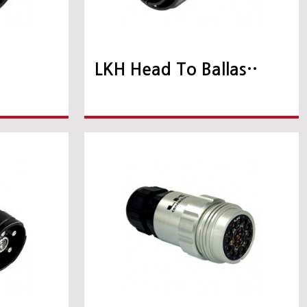
s
LKH Head To Ballas··