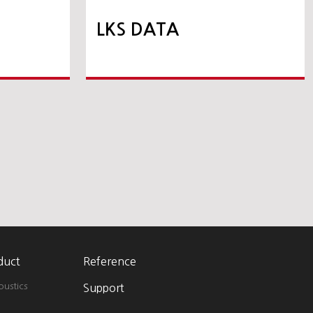
LKS DATA
duct
Reference
oustics
Support