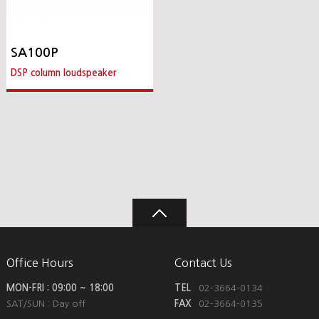
SA100P
DSP column loudspeaker
Office Hours
Contact Us
MON-FRI : 09:00 ~ 18:00
TEL
02-3664-0134
SAT/SUN : Day off
FAX
02-3664-0135