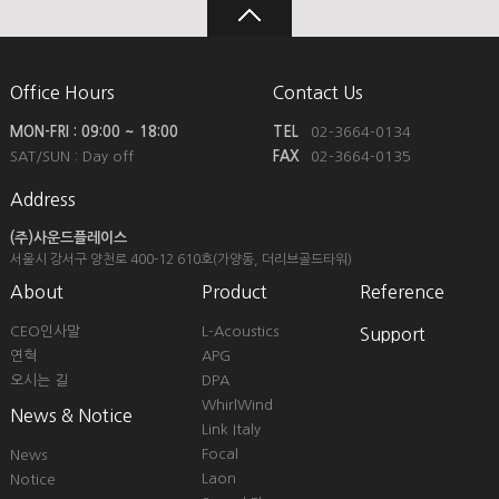
Office Hours
Contact Us
MON-FRI : 09:00 ~ 18:00
TEL
02-3664-0134
SAT/SUN : Day off
FAX
02-3664-0135
Address
(주)사운드플레이스
서울시 강서구 양천로 400-12
610호(가양동, 더리브골드타워)
About
Product
Reference
CEO인사말
L-Acoustics
Support
연혁
APG
오시는 길
DPA
WhirlWind
News & Notice
Link Italy
Focal
News
Laon
Notice